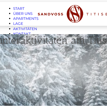
START
ÜBER UNS
APARTMENTS
LAGE
AKTIVITÄTEN
KONTAKT
nteraktivitäten am Titi