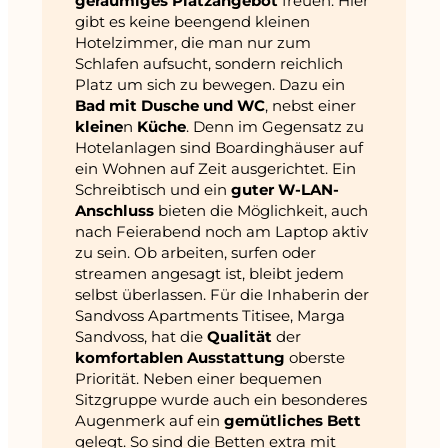
geräumiges Platzangebot
freuen. Hier
gibt es keine beengend kleinen
Hotelzimmer, die man nur zum
Schlafen aufsucht, sondern reichlich
Platz um sich zu bewegen. Dazu ein
Bad mit Dusche und WC
, nebst einer
kleine
n
Küche
. Denn im Gegensatz zu
Hotelanlagen sind Boardinghäuser auf
ein Wohnen auf Zeit ausgerichtet. Ein
Schreibtisch und ein
guter W-LAN-
Anschluss
bieten die Möglichkeit, auch
nach Feierabend noch am Laptop aktiv
zu sein. Ob arbeiten, surfen oder
streamen angesagt ist, bleibt jedem
selbst überlassen. Für die Inhaberin der
Sandvoss Apartments Titisee, Marga
Sandvoss, hat die
Qualität
der
komfortablen Ausstattung
oberste
Priorität. Neben einer bequemen
Sitzgruppe wurde auch ein besonderes
Augenmerk auf ein
gemütliches Bett
gelegt. So sind die Betten extra mit